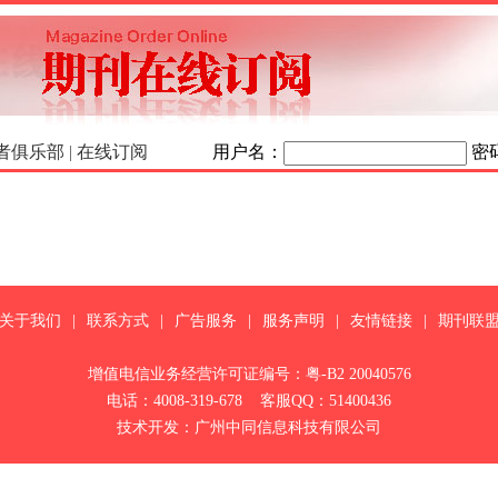
者俱乐部
|
在线订阅
用户名：
密
关于我们
|
联系方式
|
广告服务
|
服务声明
|
友情链接
|
期刊联
增值电信业务经营许可证编号：粤-B2 20040576
电话：4008-319-678 客服QQ：51400436
技术开发：广州中同信息科技有限公司